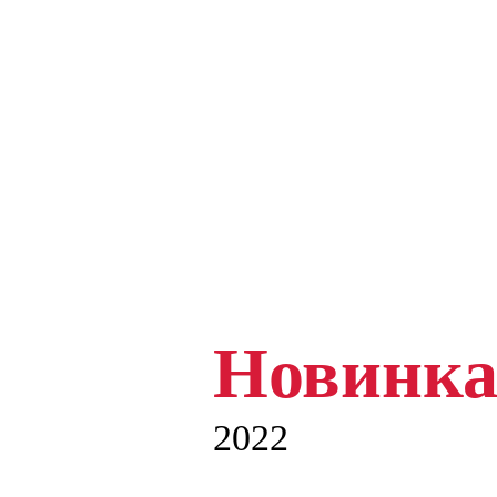
Новинка
2022