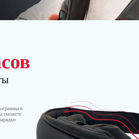
асов
ты
рограммы в
вы сможете
зарядки