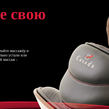
е свою
а
чайте массажёр и
льно устали или
й массаж -