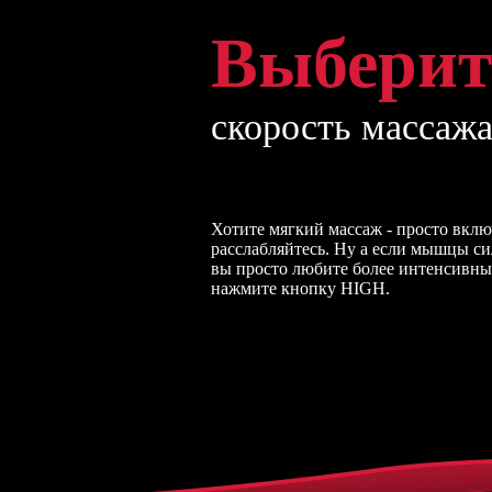
Выберит
скорость массаж
Хотите мягкий массаж - просто вклю
расслабляйтесь. Ну а если мышцы си
вы просто любите более интенсивны
нажмите кнопку HIGH.