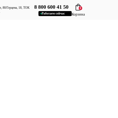
8 800 600 41 50
е, 80/Герцена, 18, ТОК
0
1
Работаем сейчас
Корзина