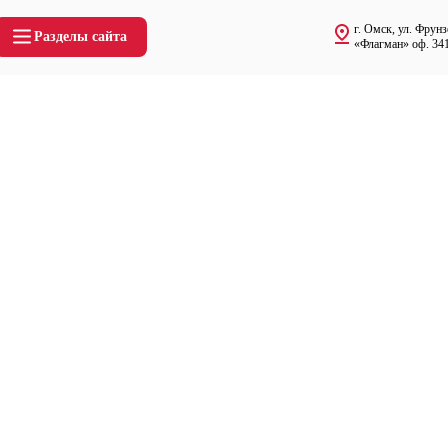
г. Омск, ул. Фрунз
Разделы сайта
«Флагман» оф. 34