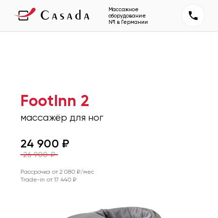
Массажное
оборудование
№1 в Германии
FootInn 2
массажёр для ног
24 900
₽
26 900
₽
Рассрочка от
2 080
₽/мес
Trade-in от
17 440
₽