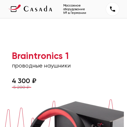
Массажное
оборудование
№1 в Германии
Braintronics 1
проводные наушники
4 300
₽
5 200
₽